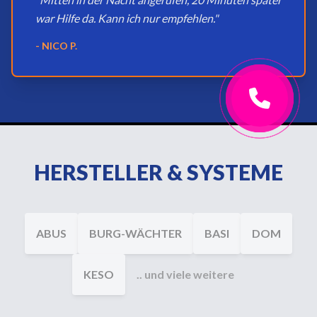
war Hilfe da. Kann ich nur empfehlen."
- NICO P.
HERSTELLER & SYSTEME
ABUS
BURG-WÄCHTER
BASI
DOM
KESO
.. und viele weitere