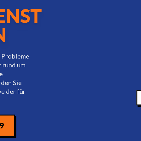
ENST
N
ss Probleme
t rund um
e
rden Sie
e der für
09