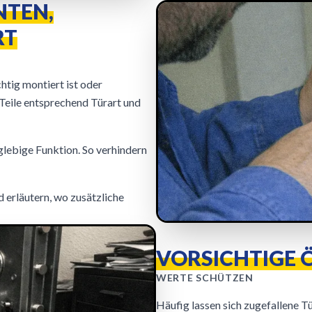
TEN,
RT
htig montiert ist oder
Teile entsprechend Türart und
glebige Funktion. So verhindern
d erläutern, wo zusätzliche
VORSICHTIGE 
WERTE SCHÜTZEN
Häufig lassen sich zugefallene T