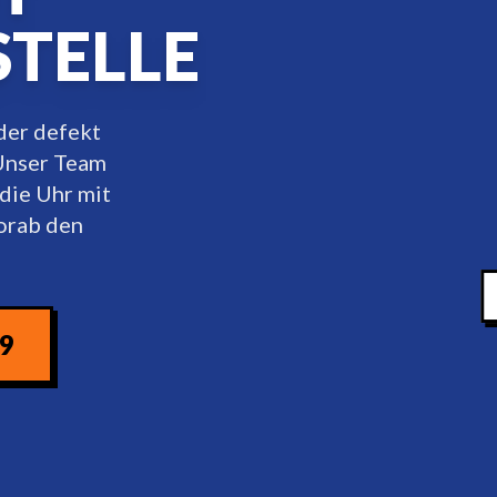
STELLE
nder defekt
 Unser Team
die Uhr mit
vorab den
09