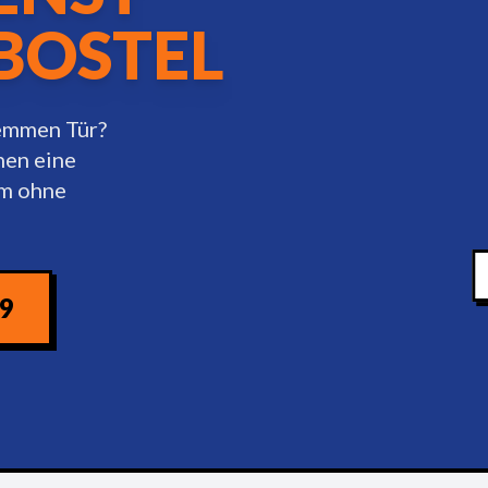
BOSTEL
lemmen Tür?
nen eine
am ohne
09