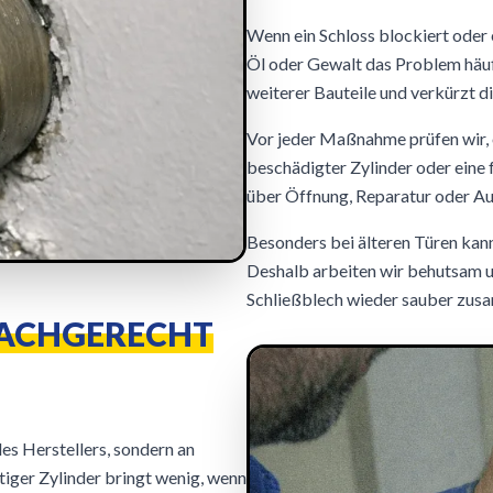
Wenn ein Schloss blockiert oder 
Öl oder Gewalt das Problem häufi
weiterer Bauteile und verkürzt di
Vor jeder Maßnahme prüfen wir, o
beschädigter Zylinder oder eine f
über Öffnung, Reparatur oder Au
Besonders bei älteren Türen kann
Deshalb arbeiten wir behutsam un
Schließblech wieder sauber zus
FACHGERECHT
es Herstellers, sondern an
iger Zylinder bringt wenig, wenn