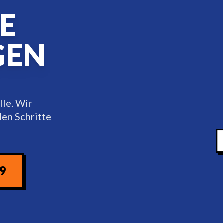
E
GEN
lle. Wir
en Schritte
09