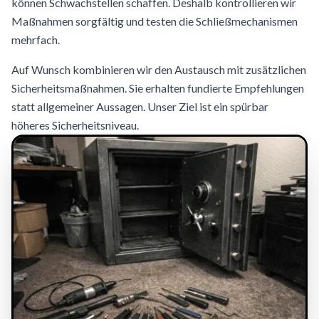
können Schwachstellen schaffen. Deshalb kontrollieren wir
Maßnahmen sorgfältig und testen die Schließmechanismen
mehrfach.
Auf Wunsch kombinieren wir den Austausch mit zusätzlichen
Sicherheitsmaßnahmen. Sie erhalten fundierte Empfehlungen
statt allgemeiner Aussagen. Unser Ziel ist ein spürbar
höheres Sicherheitsniveau.