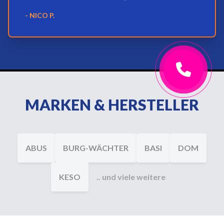
- NICO P.
MARKEN & HERSTELLER
ABUS
BURG-WÄCHTER
BASI
DOM
KESO
.. und viele weitere