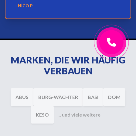
- NICO P.
MARKEN, DIE WIR HÄUFIG
VERBAUEN
ABUS
BURG-WÄCHTER
BASI
DOM
KESO
.. und viele weitere