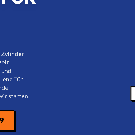
 Zylinder
zeit
 und
llene Tür
ende
ir starten.
09