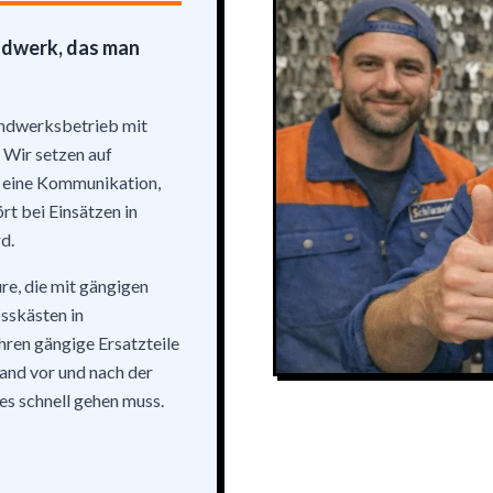
ndwerk, das man
Handwerksbetrieb mit
 Wir setzen auf
 eine Kommunikation,
rt bei Einsätzen in
d.
re, die mit gängigen
osskästen in
hren gängige Ersatzteile
and vor und nach der
 es schnell gehen muss.