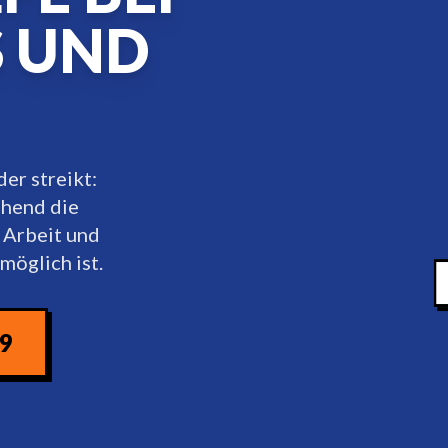
S UND
er streikt:
ehend die
 Arbeit und
möglich ist.
09