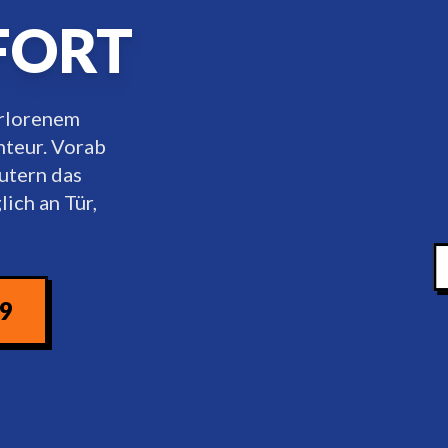
FORT
erlorenem
nteur. Vorab
äutern das
ich an Tür,
09