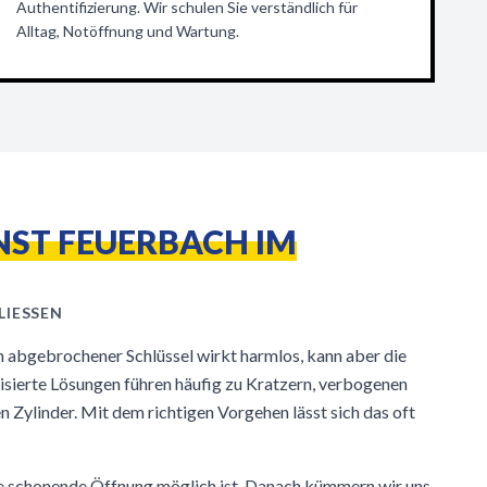
Authentifizierung. Wir schulen Sie verständlich für
Alltag, Notöffnung und Wartung.
NST FEUERBACH IM
IESSEN
n abgebrochener Schlüssel wirkt harmlos, kann aber die
isierte Lösungen führen häufig zu Kratzern, verbogenen
 Zylinder. Mit dem richtigen Vorgehen lässt sich das oft
ine schonende Öffnung möglich ist. Danach kümmern wir uns