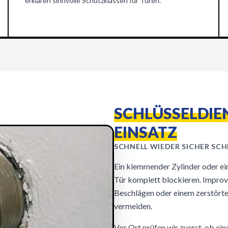
erklären sinnvolle Schutzklassen für Türen.
SCHLÜSSELDIE
EINSATZ
SCHNELL WIEDER SICHER SCHL
Ein klemmender Zylinder oder ei
Tür komplett blockieren. Improv
Beschlägen oder einem zerstörten
vermeiden.
Vor Ort prüfen wir zuerst, ob e