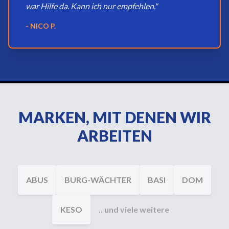
war Hilfe da. Kann ich nur empfehlen."
- NICO P.
MARKEN, MIT DENEN WIR
ARBEITEN
ABUS
BURG-WÄCHTER
BASI
DOM
KESO
.. und viele weitere