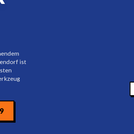
mmendem
endorf ist
gsten
erkzeug
09