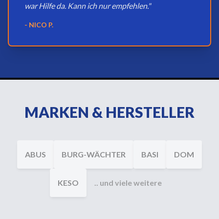
war Hilfe da. Kann ich nur empfehlen."
- NICO P.
MARKEN & HERSTELLER
ABUS
BURG-WÄCHTER
BASI
DOM
KESO
.. und viele weitere