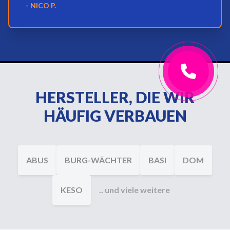
- NICO P.
HERSTELLER, DIE WIR
HÄUFIG VERBAUEN
ABUS
BURG-WÄCHTER
BASI
DOM
KESO
.. und viele weitere