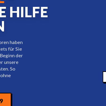
E HILFE
N
loren haben
ets für Sie
 Beginn der
er unsere
ten. So
 ohne
09