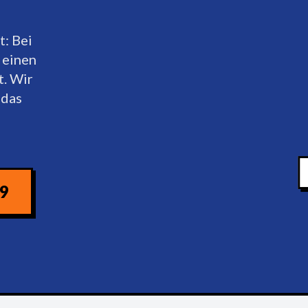
t: Bei
 einen
t. Wir
 das
09