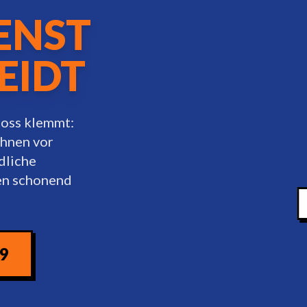
ENST
EIDT
loss klemmt:
Ihnen vor
dliche
ten schonend
09