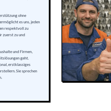
terstützung ohne
rmöglicht es uns, jeden
ten respektvoll zu
ir zuerst zu und
aushalte und Firmen,
itslösungen geht.
onal, erstklassiges
tellern. Sie sprechen
n.