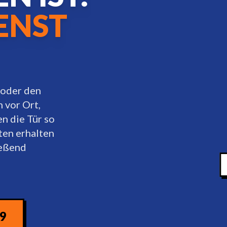
ENST
 oder den
 vor Ort,
en die Tür so
ten erhalten
ießend
d
09