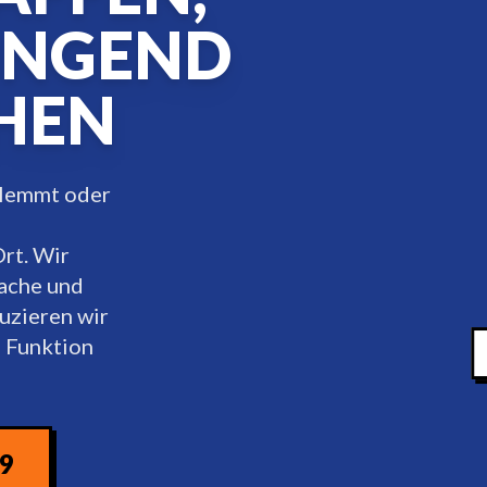
INGEND
HEN
 klemmt oder
Ort. Wir
sache und
uzieren wir
e Funktion
09