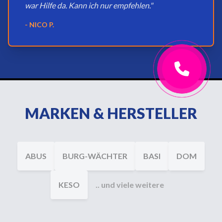
war Hilfe da. Kann ich nur empfehlen."
- NICO P.
MARKEN & HERSTELLER
ABUS
BURG-WÄCHTER
BASI
DOM
KESO
.. und viele weitere