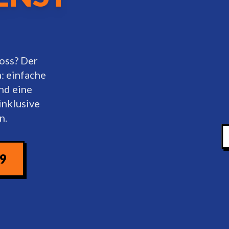
oss? Der
a: einfache
nd eine
inklusive
n.
09