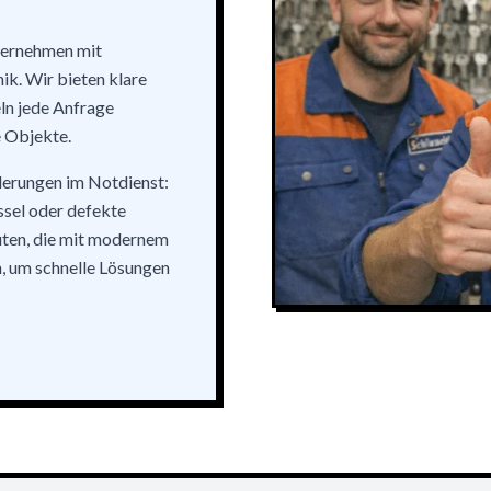
nternehmen mit
ik. Wir bieten klare
ln jede Anfrage
e Objekte.
derungen im Notdienst:
ssel oder defekte
uten, die mit modernem
, um schnelle Lösungen