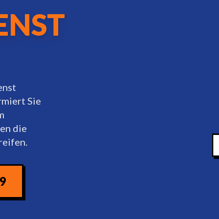
ENST
enst
rmiert Sie
m
en die
reifen.
09