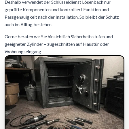
Deshalb verwendet der Schlüsseldienst Lösenbach nur
geprüfte Komponenten und kontrolliert Funktion und
Passgenauigkeit nach der Installation. So bleibt der Schutz
auch im Alltag bestehen.
Gerne beraten wir Sie hinsichtlich Sicherheitsstufen und
geeigneter Zylinder – zugeschnitten auf Haustür oder
Wohnungseingang.