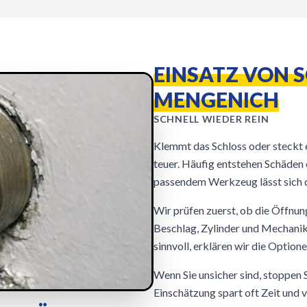
EINSATZ VON 
MENGENICH
SCHNELL WIEDER REIN
Klemmt das Schloss oder steckt e
teuer. Häufig entstehen Schäden 
passendem Werkzeug lässt sich d
Wir prüfen zuerst, ob die Öffnun
Beschlag, Zylinder und Mechanik,
sinnvoll, erklären wir die Option
Wenn Sie unsicher sind, stoppen S
Einschätzung spart oft Zeit und 