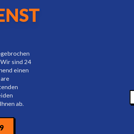
ENST
abgebrochen
 Wir sind 24
ehend einen
lare
rtenden
eiden
Ihnen ab.
09