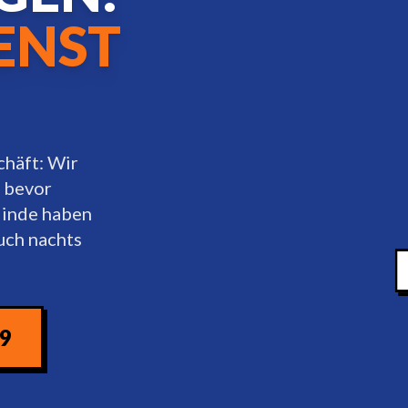
ENST
chäft: Wir
, bevor
linde haben
uch nachts
09