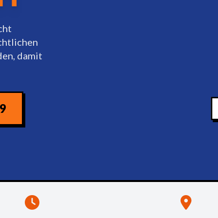
cht
chtlichen
en, damit
09