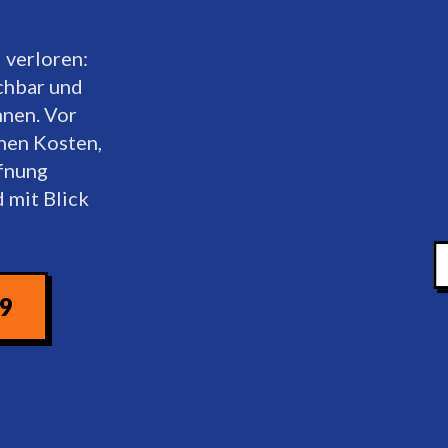
 verloren:
ichbar und
nen. Vor
hen Kosten,
ffnung
 mit Blick
09