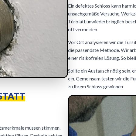
Ein defektes Schloss kann harmlo
unsachgemäße Versuche. Werkze
Türblatt unwiederbringlich besch
oft vermeiden.
Vor Ort analysieren wir die Türs
die passendste Methode. Wir arbe
einer risikofreien Lösung. So ble
Sollte ein Austausch nötig sein, e
ein. Gemeinsam testen wir die Fu
zu Ihrem Schloss gewinnen.
STATT
eitsmerkmale müssen stimmen.
unktion führen. Deshalb achten