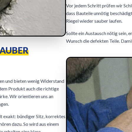
Vor jedem Schritt prüfen wir Schl
dass Bauteile unnötig beschädigt
Riegel wieder sauber laufen.
Sollte ein Austausch nötig sein, 
Wunsch die defekten Teile. Damit
SAUBER
ssen und bieten wenig Widerstand
em Produkt auch die richtige
ke. Wir orientieren uns an
ngen.
 exakt: bündiger Sitz, korrektes
ören dazu. So wird aus einem
e erhalten eine klare