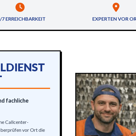
/7 ERREICHBARKEIT
EXPERTEN VOR O
ELDIENST
T
nd fachliche
ne Callcenter-
überprüfen vor Ort die