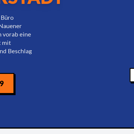
 Büro
 Nauener
n vorab eine
 mit
nd Beschlag
09