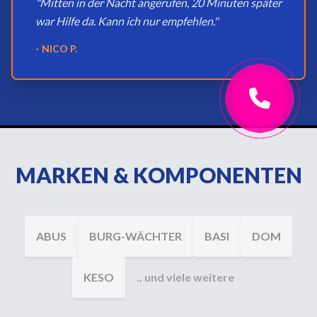
"Mitten in der Nacht angerufen, 20 Minuten später
war Hilfe da. Kann ich nur empfehlen."
- NICO P.
MARKEN & KOMPONENTEN
ABUS
BURG-WÄCHTER
BASI
DOM
KESO
.. und viele weitere