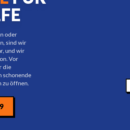
LFE
en oder
, sind wir
r, und wir
on. Vor
r die
en schonende
 zu öffnen.
09