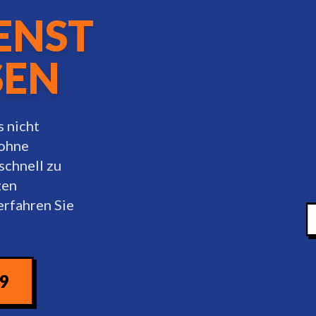
ENST
SEN
s nicht
 ohne
chnell zu
zen
erfahren Sie
09