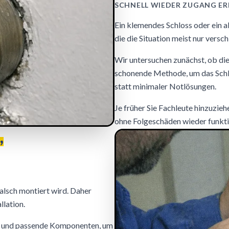
SCHNELL WIEDER ZUGANG E
Ein klemendes Schloss oder ein a
die die Situation meist nur vers
Wir untersuchen zunächst, ob die 
schonende Methode, um das Schlo
statt minimaler Notlösungen.
Je früher Sie Fachleute hinzuzieh
ohne Folgeschäden wieder funkti
,
falsch montiert wird. Daher
llation.
te und passende Komponenten, um