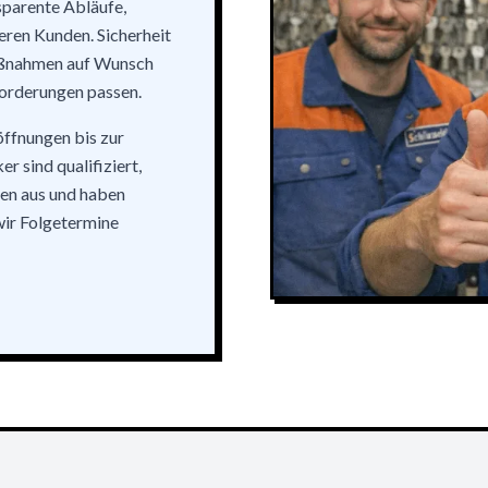
sparente Abläufe,
eren Kunden. Sicherheit
aßnahmen auf Wunsch
forderungen passen.
röffnungen bis zur
r sind qualifiziert,
len aus und haben
wir Folgetermine