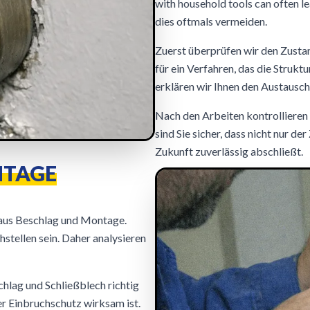
with household tools can often l
dies oftmals vermeiden.
Zuerst überprüfen wir den Zustan
für ein Verfahren, das die Strukt
erklären wir Ihnen den Austausc
Nach den Arbeiten kontrollieren 
sind Sie sicher, dass nicht nur de
Zukunft zuverlässig abschließt.
NTAGE
m aus Beschlag und Montage.
tellen sein. Daher analysieren
schlag und Schließblech richtig
er Einbruchschutz wirksam ist.