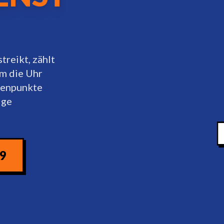
treikt, zählt
um die Uhr
stenpunkte
ige
09