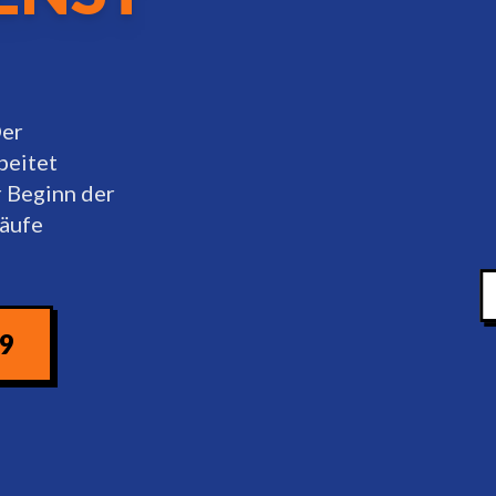
Der
beitet
r Beginn der
läufe
09