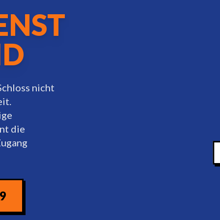
ENST
ID
Schloss nicht
it.
ige
nt die
 Zugang
09