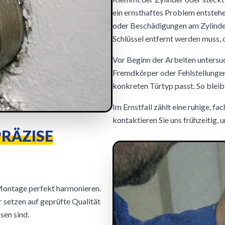
ein ernsthaftes Problem entste
oder Beschädigungen am Zylinder
Schlüssel entfernt werden muss, 
Vor Beginn der Arbeiten untersuc
Fremdkörper oder Fehlstellungen
konkreten Türtyp passt. So bleib
Im Ernstfall zählt eine ruhige, f
kontaktieren Sie uns frühzeitig,
PRÄZISE
 Montage perfekt harmonieren.
r setzen auf geprüfte Qualität
sen sind.