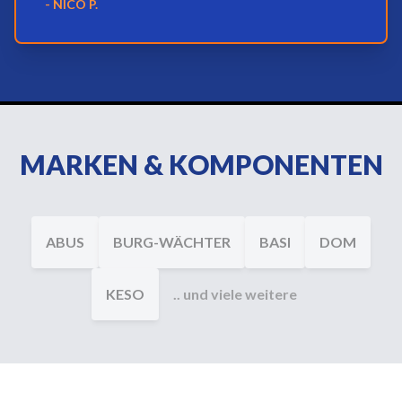
- NICO P.
MARKEN & KOMPONENTEN
ABUS
BURG-WÄCHTER
BASI
DOM
KESO
.. und viele weitere