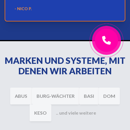
- NICO P.
MARKEN UND SYSTEME, MIT
DENEN WIR ARBEITEN
ABUS
BURG-WÄCHTER
BASI
DOM
KESO
.. und viele weitere