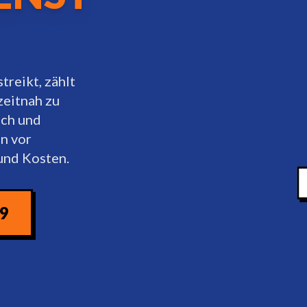
treikt, zählt
zeitnah zu
ich und
en vor
und Kosten.
09