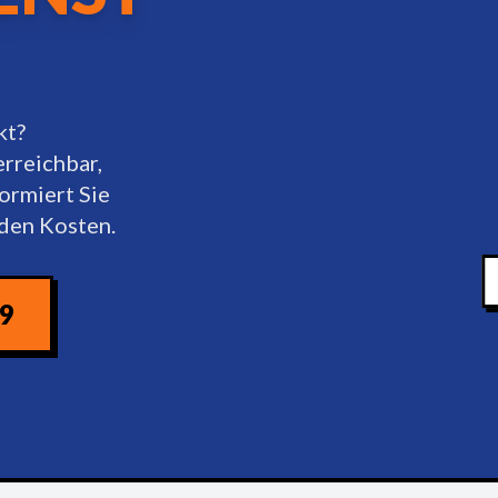
kt?
erreichbar,
ormiert Sie
nden Kosten.
09