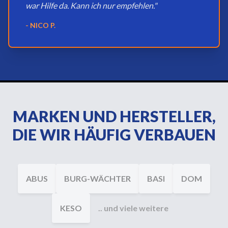
war Hilfe da. Kann ich nur empfehlen."
- NICO P.
MARKEN UND HERSTELLER,
DIE WIR HÄUFIG VERBAUEN
ABUS
BURG-WÄCHTER
BASI
DOM
KESO
.. und viele weitere