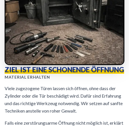
ZIEL IST EINE SCHONENDE ÖFFNUNG
MATERIAL ERHALTEN
Viele zugezogene Türen lassen sich öffnen, ohne dass der
Zylinder oder die Tür beschädigt wird. Dafür sind Erfahrung
und das richtige Werkzeug notwendig. Wir setzen auf sanfte
Techniken anstelle von roher Gewalt.
Falls eine zerstörungsarme Öffnung nicht möglich ist, erklärt