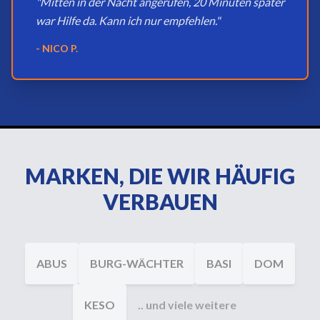
"Mitten in der Nacht angerufen, 20 Minuten später
war Hilfe da. Kann ich nur empfehlen."
- NICO P.
MARKEN, DIE WIR HÄUFIG
VERBAUEN
ABUS
BURG-WÄCHTER
BASI
DOM
KESO
.. und viele weitere