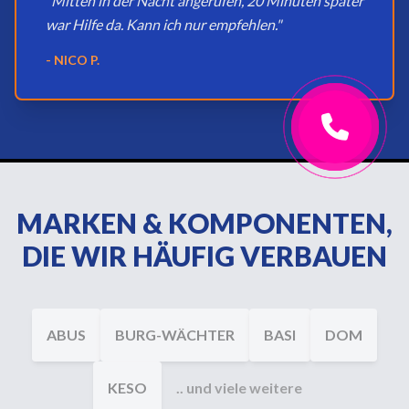
"Mitten in der Nacht angerufen, 20 Minuten später
war Hilfe da. Kann ich nur empfehlen."
- NICO P.
MARKEN & KOMPONENTEN,
DIE WIR HÄUFIG VERBAUEN
ABUS
BURG-WÄCHTER
BASI
DOM
KESO
.. und viele weitere