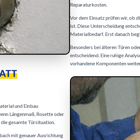
Reparaturkosten.
Vor dem Einsatz prüfen wir, ob di
ist. Diese Unterscheidung entsc
Materialbedarf. Erst danach begi
Besonders bei älteren Türen ode
entscheidend. Eine ruhige Analys
vorhandene Komponenten weite
TATT
aterial und Einbau
 wenn Längenmaß, Rosette oder
 die gesamte Türsituation.
ach mit genauer Ausrichtung