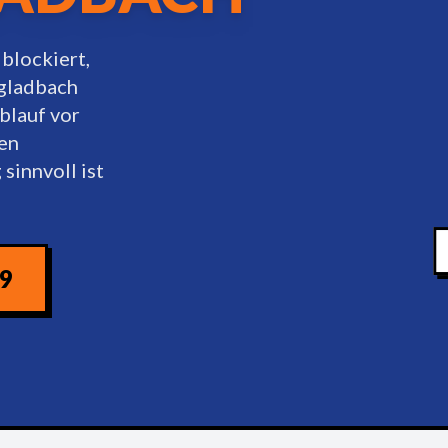
blockiert,
ngladbach
blauf vor
en
sinnvoll ist
09