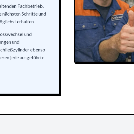
eitenden Fachbetrieb.
e nächsten Schritte und
öglichst erhalten.
losswechsel und
ungen und
chließzylinder ebenso
ren jede ausgeführte