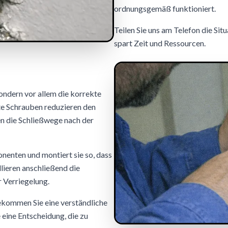
ordnungsgemäß funktioniert.
Teilen Sie uns am Telefon die Sit
spart Zeit und Ressourcen.
sondern vor allem die korrekte
te Schrauben reduzieren den
en die Schließwege nach der
enten und montiert sie so, dass
llieren anschließend die
r Verriegelung.
bekommen Sie eine verständliche
 eine Entscheidung, die zu