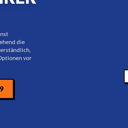
enst
ehend die
erständlich,
Optionen vor
09