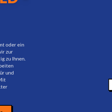
mt oder ein
ir zur
g zu Ihnen.
beiten
Tür und
Mit
kter