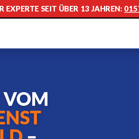
R EXPERTE SEIT ÜBER 13 JAHREN:
015
E VOM
ENST
LD
–