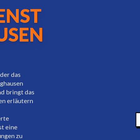
ENST
USEN
oder das
nghausen
nd bringt das
en erläutern
erte
st eine
ungen zu