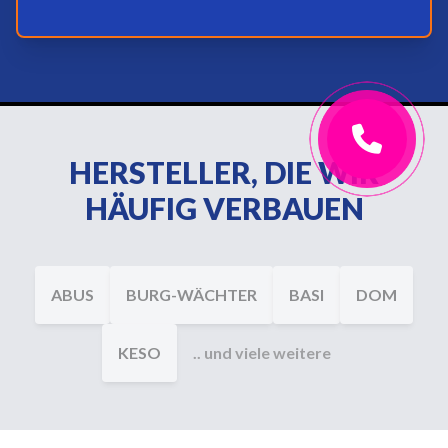
HERSTELLER, DIE WIR
HÄUFIG VERBAUEN
ABUS
BURG-WÄCHTER
BASI
DOM
KESO
.. und viele weitere