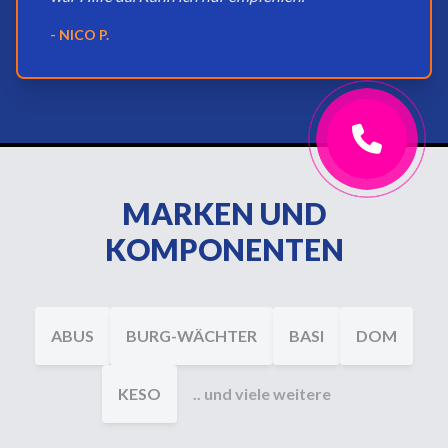
- NICO P.
MARKEN UND
KOMPONENTEN
ABUS
BURG-WÄCHTER
BASI
DOM
KESO
.. und viele weitere